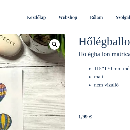
Kezdőlap
Webshop
Rólam
Szolgál
Hőlégballo
Hőlégballon matric
115*170 mm mére
matt
nem vízálló
1,99
€