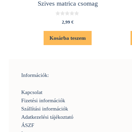
Szives matrica csomag
0
2,99
€
a
z
5
Kosárba teszem
-
b
ő
l
Információk:
Kapcsolat
Fizetési információk
Szállítási információk
Adatkezelési tájékoztató
ÁSZF