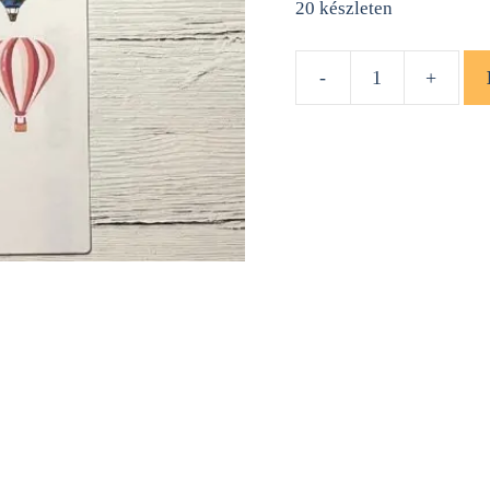
20 készleten
-
+
Hőlégballon
matricaív
mennyiség