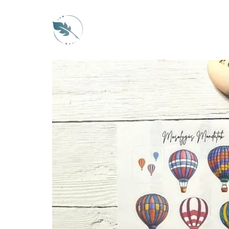
Kilépés
a
tartalomba