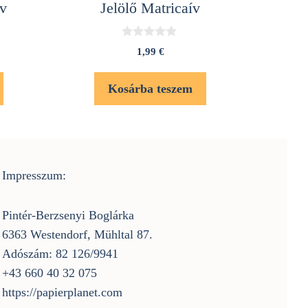
v
Jelölő Matricaív
0
1,99
€
a
z
5
Kosárba teszem
-
b
ő
l
Impresszum:
Pintér-Berzsenyi Boglárka
6363 Westendorf, Mühltal 87.
Adószám: 82 126/9941
+43 660 40 32 075
https://papierplanet.com