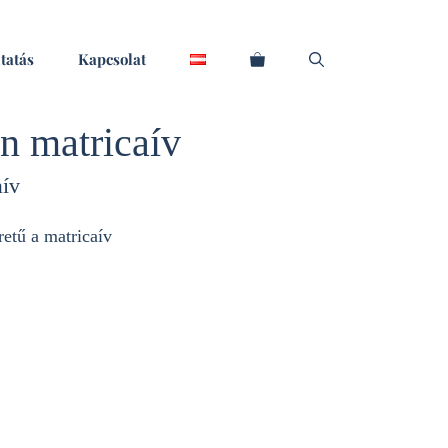
tatás
Kapcsolat
n matricaív
aív
tű a matricaív